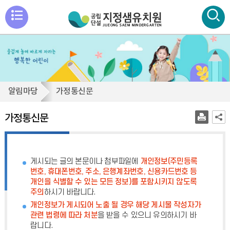
메
뉴
통
검색
열
합
검
기
색
가
알림마당
가정통신문
닫
정
기
통
가정통신문
신
문
게시되는 글의 본문이나 첨부파일에
개인정보(주민등록
번호, 휴대폰번호, 주소, 은행계좌번호, 신용카드번호 등
개인을 식별할 수 있는 모든 정보)를 포함시키지 않도록
주의
하시기 바랍니다.
개인정보가 게시되어 노출 될 경우 해당 게시물 작성자가
관련 법령에 따라 처분
을 받을 수 있으니 유의하시기 바
랍니다.