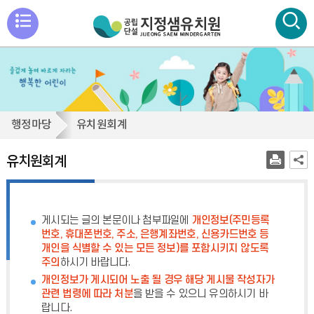
메
뉴
통
검색
열
합
검
기
색
유
행정마당
유치원회계
닫
치
기
원
유치원회계
회
계
게시되는 글의 본문이나 첨부파일에
개인정보(주민등록
번호, 휴대폰번호, 주소, 은행계좌번호, 신용카드번호 등
개인을 식별할 수 있는 모든 정보)를 포함시키지 않도록
주의
하시기 바랍니다.
개인정보가 게시되어 노출 될 경우 해당 게시물 작성자가
관련 법령에 따라 처분
을 받을 수 있으니 유의하시기 바
랍니다.