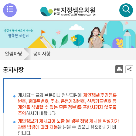
메
뉴
통
검색
열
합
검
기
색
공
알림마당
공지사항
닫
지
기
사
공지사항
항
게시되는 글의 본문이나 첨부파일에
개인정보(주민등록
번호, 휴대폰번호, 주소, 은행계좌번호, 신용카드번호 등
개인을 식별할 수 있는 모든 정보)를 포함시키지 않도록
주의
하시기 바랍니다.
개인정보가 게시되어 노출 될 경우 해당 게시물 작성자가
관련 법령에 따라 처분
을 받을 수 있으니 유의하시기 바
랍니다.