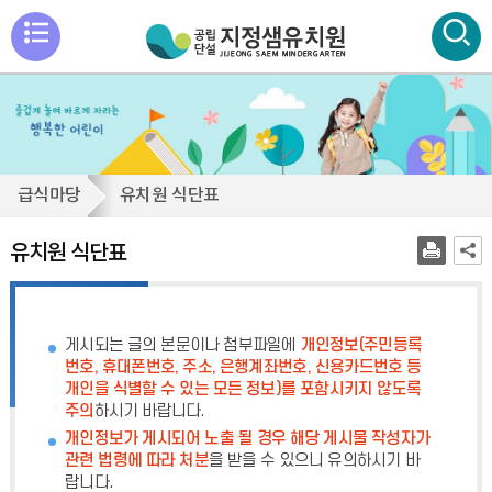
메
뉴
통
검색
열
합
검
기
색
유
급식마당
유치원 식단표
닫
치
기
원
유치원 식단표
식
단
표
게시되는 글의 본문이나 첨부파일에
개인정보(주민등록
번호, 휴대폰번호, 주소, 은행계좌번호, 신용카드번호 등
개인을 식별할 수 있는 모든 정보)를 포함시키지 않도록
주의
하시기 바랍니다.
개인정보가 게시되어 노출 될 경우 해당 게시물 작성자가
관련 법령에 따라 처분
을 받을 수 있으니 유의하시기 바
랍니다.